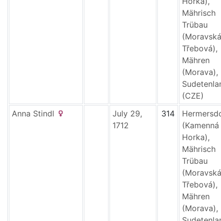
Horka),
Mährisch
Trübau
(Moravsk
Třebová),
Mähren
(Morava),
Sudetenla
(CZE)
Anna
Stindl
July 29,
314
Hermersd
1712
(Kamenná
Horka),
Mährisch
Trübau
(Moravsk
Třebová),
Mähren
(Morava),
Sudetenla