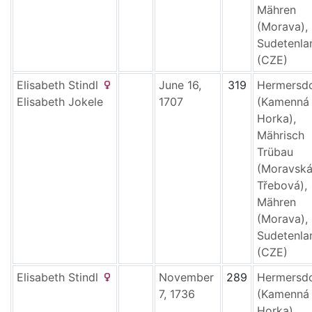
Mähren
(Morava),
Sudetenla
(CZE)
Elisabeth
Stindl
June 16,
319
Hermersd
Elisabeth
Jokele
1707
(Kamenná
Horka),
Mährisch
Trübau
(Moravsk
Třebová),
Mähren
(Morava),
Sudetenla
(CZE)
Elisabeth
Stindl
November
289
Hermersd
7, 1736
(Kamenná
Horka),