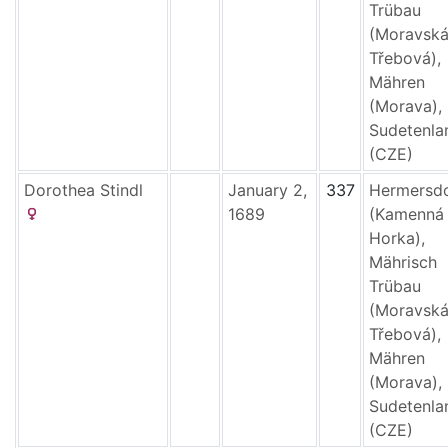
Trübau
(Moravsk
Třebová),
Mähren
(Morava),
Sudetenla
(CZE)
Dorothea
Stindl
January 2,
337
Hermersd
1689
(Kamenná
Horka),
Mährisch
Trübau
(Moravsk
Třebová),
Mähren
(Morava),
Sudetenla
(CZE)