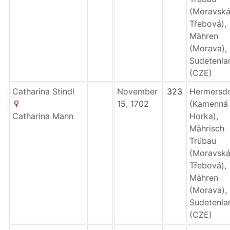
(Moravsk
Třebová),
Mähren
(Morava),
Sudetenla
(CZE)
Catharina
Stindl
November
323
Hermersd
15, 1702
(Kamenná
Catharina
Mann
Horka),
Mährisch
Trübau
(Moravsk
Třebová),
Mähren
(Morava),
Sudetenla
(CZE)