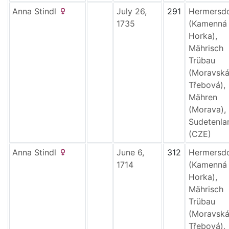
Anna
Stindl
July 26,
291
Hermersd
1735
(Kamenná
Horka),
Mährisch
Trübau
(Moravsk
Třebová),
Mähren
(Morava),
Sudetenla
(CZE)
Anna
Stindl
June 6,
312
Hermersd
1714
(Kamenná
Horka),
Mährisch
Trübau
(Moravsk
Třebová),