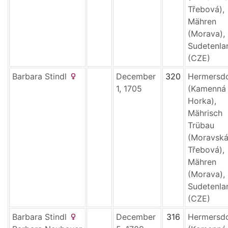
Třebová),
Mähren
(Morava),
Sudetenla
(CZE)
Barbara
Stindl
December
320
Hermersd
1, 1705
(Kamenná
Horka),
Mährisch
Trübau
(Moravsk
Třebová),
Mähren
(Morava),
Sudetenla
(CZE)
Barbara
Stindl
December
316
Hermersd