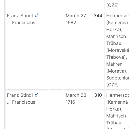
(CZE)
Franz
Stindl
March 27,
344
Hermersd
…
Franciscus
1682
(Kamenná
Horka),
Mährisch
Trübau
(Moravsk
Třebová),
Mähren
(Morava),
Sudetenla
(CZE)
Franz
Stindl
March 23,
310
Hermersd
…
Franciscus
1716
(Kamenná
Horka),
Mährisch
Trübau