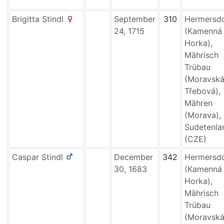
Brigitta
Stindl
September
310
Hermersd
24, 1715
(Kamenná
Horka),
Mährisch
Trübau
(Moravsk
Třebová),
Mähren
(Morava),
Sudetenla
(CZE)
Caspar
Stindl
December
342
Hermersd
30, 1683
(Kamenná
Horka),
Mährisch
Trübau
(Moravsk