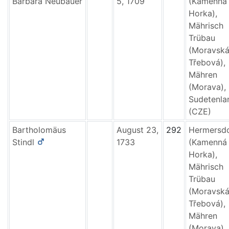
Barbara
Neubauer
5, 1709
(Kamenná
Horka),
Mährisch
Trübau
(Moravsk
Třebová),
Mähren
(Morava),
Sudetenla
(CZE)
Bartholomäus
August 23,
292
Hermersd
Stindl
1733
(Kamenná
Horka),
Mährisch
Trübau
(Moravsk
Třebová),
Mähren
(Morava),