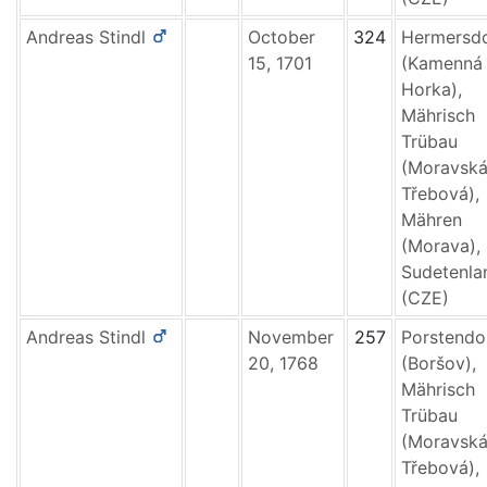
Andreas
Stindl
October
324
Hermersd
15, 1701
(Kamenná
Horka),
Mährisch
Trübau
(Moravsk
Třebová),
Mähren
(Morava),
Sudetenla
(CZE)
Andreas
Stindl
November
257
Porstendo
20, 1768
(Boršov),
Mährisch
Trübau
(Moravsk
Třebová),