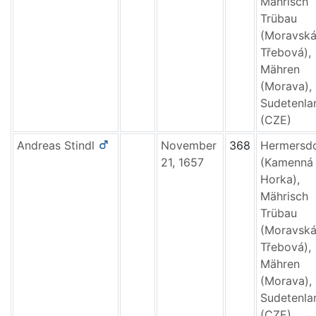
Mährisch
Trübau
(Moravsk
Třebová),
Mähren
(Morava),
Sudetenla
(CZE)
Andreas
Stindl
November
368
Hermersd
21, 1657
(Kamenná
Horka),
Mährisch
Trübau
(Moravsk
Třebová),
Mähren
(Morava),
Sudetenla
(CZE)