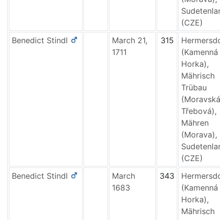
Sudetenla
(CZE)
Benedict
Stindl
March 21,
315
Hermersd
1711
(Kamenná
Horka),
Mährisch
Trübau
(Moravsk
Třebová),
Mähren
(Morava),
Sudetenla
(CZE)
Benedict
Stindl
March
343
Hermersd
1683
(Kamenná
Horka),
Mährisch