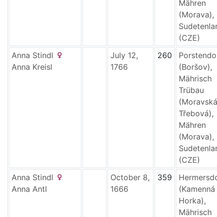
Mähren
(Morava),
Sudetenla
(CZE)
Anna
Stindl
July 12,
260
Porstendo
Anna
Kreisl
1766
(Boršov),
Mährisch
Trübau
(Moravsk
Třebová),
Mähren
(Morava),
Sudetenla
(CZE)
Anna
Stindl
October 8,
359
Hermersd
Anna
Antl
1666
(Kamenná
Horka),
Mährisch