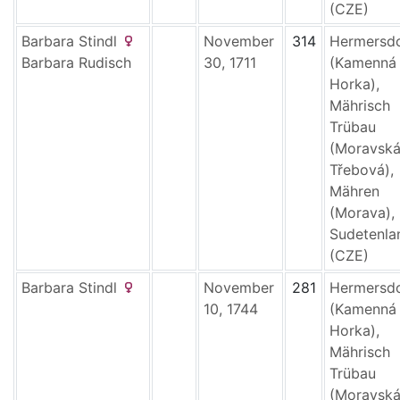
(CZE)
Barbara
Stindl
November
314
Hermersd
Barbara
Rudisch
30, 1711
(Kamenná
Horka),
Mährisch
Trübau
(Moravsk
Třebová),
Mähren
(Morava),
Sudetenla
(CZE)
Barbara
Stindl
November
281
Hermersd
10, 1744
(Kamenná
Horka),
Mährisch
Trübau
(Moravsk