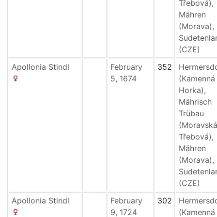
Třebová),
Mähren
(Morava),
Sudetenla
(CZE)
Apollonia
Stindl
February
352
Hermersd
5, 1674
(Kamenná
Horka),
Mährisch
Trübau
(Moravsk
Třebová),
Mähren
(Morava),
Sudetenla
(CZE)
Apollonia
Stindl
February
302
Hermersd
9, 1724
(Kamenná