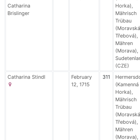
Catharina
Horka),
Brislinger
Mährisch
Trübau
(Moravsk
Třebová),
Mähren
(Morava),
Sudetenla
(CZE)
Catharina
Stindl
February
311
Hermersd
12, 1715
(Kamenná
Horka),
Mährisch
Trübau
(Moravsk
Třebová),
Mähren
(Morava),