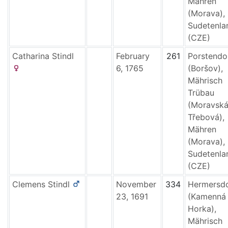
Mähren
(Morava),
Sudetenla
(CZE)
Catharina
Stindl
February
261
Porstendo
6, 1765
(Boršov),
Mährisch
Trübau
(Moravsk
Třebová),
Mähren
(Morava),
Sudetenla
(CZE)
Clemens
Stindl
November
334
Hermersd
23, 1691
(Kamenná
Horka),
Mährisch