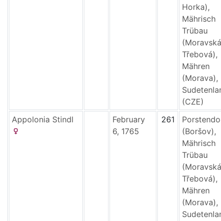
Horka),
Mährisch
Trübau
(Moravsk
Třebová),
Mähren
(Morava),
Sudetenla
(CZE)
Appolonia
Stindl
February
261
Porstendo
6, 1765
(Boršov),
Mährisch
Trübau
(Moravsk
Třebová),
Mähren
(Morava),
Sudetenla