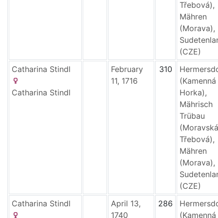
Třebová),
Mähren
(Morava),
Sudetenla
(CZE)
Catharina
Stindl
February
310
Hermersd
11, 1716
(Kamenná
Catharina
Stindl
Horka),
Mährisch
Trübau
(Moravsk
Třebová),
Mähren
(Morava),
Sudetenla
(CZE)
Catharina
Stindl
April 13,
286
Hermersd
1740
(Kamenná