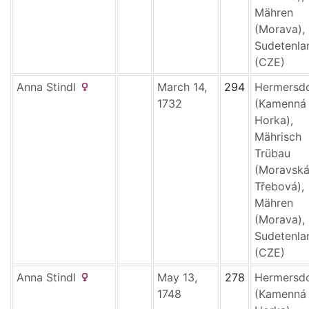
Mähren
(Morava),
Sudetenla
(CZE)
Anna
Stindl
March 14,
294
Hermersd
1732
(Kamenná
Horka),
Mährisch
Trübau
(Moravsk
Třebová),
Mähren
(Morava),
Sudetenla
(CZE)
Anna
Stindl
May 13,
278
Hermersd
1748
(Kamenná