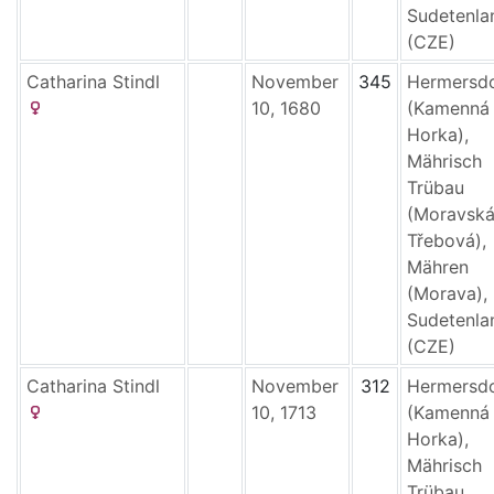
Sudetenla
(CZE)
Catharina
Stindl
November
345
Hermersd
10, 1680
(Kamenná
Horka),
Mährisch
Trübau
(Moravsk
Třebová),
Mähren
(Morava),
Sudetenla
(CZE)
Catharina
Stindl
November
312
Hermersd
10, 1713
(Kamenná
Horka),
Mährisch
Trübau