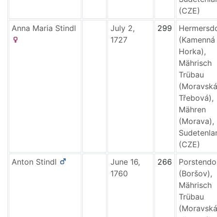
(CZE)
Anna Maria
Stindl
July 2,
299
Hermersd
1727
(Kamenná
Horka),
Mährisch
Trübau
(Moravsk
Třebová),
Mähren
(Morava),
Sudetenla
(CZE)
Anton
Stindl
June 16,
266
Porstendo
1760
(Boršov),
Mährisch
Trübau
(Moravsk