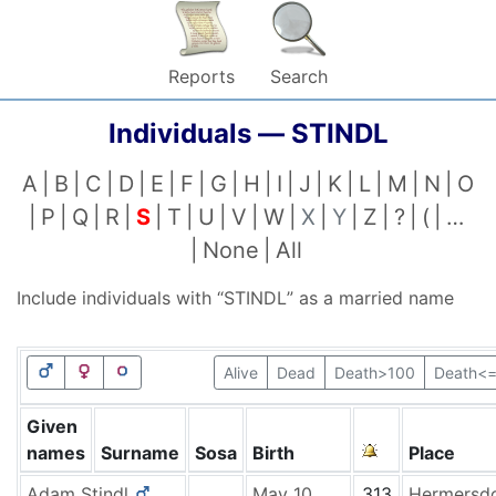
Reports
Search
Individuals —
STINDL
A
B
C
D
E
F
G
H
I
J
K
L
M
N
O
P
Q
R
S
T
U
V
W
X
Y
Z
?
(
…
None
All
Include individuals with “
STINDL
” as a married name
Alive
Dead
Death>100
Death<
Given
names
Surname
Sosa
Birth
Place
Adam
Stindl
May 10,
313
Hermersd