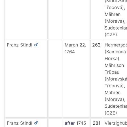
(Moravsk
Třebová),
Mähren
(Morava),
Sudetenla
(CZE)
Franz
Stindl
March 22,
262
Hermersd
1764
(Kamenná
Horka),
Mährisch
Trübau
(Moravsk
Třebová),
Mähren
(Morava),
Sudetenla
(CZE)
Franz
Stindl
after
1745
281
Vierzighu