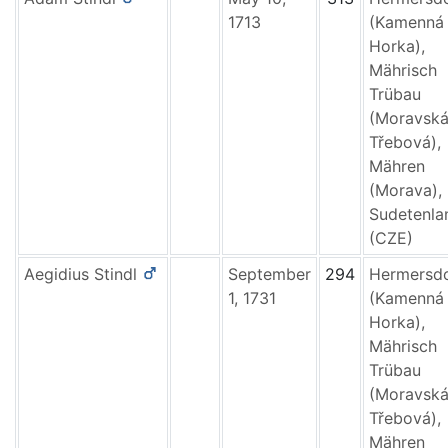
1713
(Kamenná
Horka),
Mährisch
Trübau
(Moravsk
Třebová),
Mähren
(Morava),
Sudetenla
(CZE)
Aegidius
Stindl
September
294
Hermersd
1, 1731
(Kamenná
Horka),
Mährisch
Trübau
(Moravsk
Třebová),
Mähren