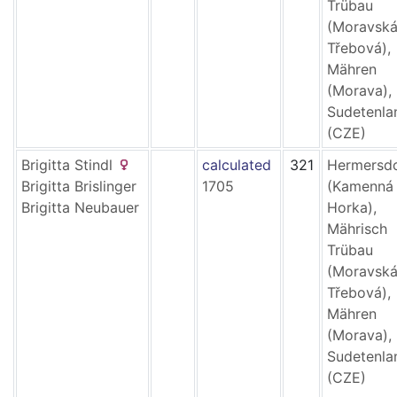
Trübau
(Moravsk
Třebová),
Mähren
(Morava),
Sudetenla
(CZE)
Brigitta
Stindl
calculated
321
Hermersd
Brigitta
Brislinger
1705
(Kamenná
Brigitta
Neubauer
Horka),
Mährisch
Trübau
(Moravsk
Třebová),
Mähren
(Morava),
Sudetenla
(CZE)