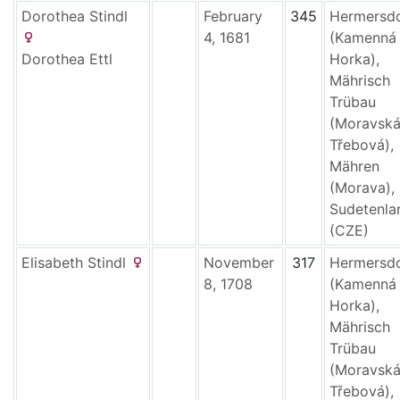
Dorothea
Stindl
February
345
Hermersd
4, 1681
(Kamenná
Dorothea
Ettl
Horka),
Mährisch
Trübau
(Moravsk
Třebová),
Mähren
(Morava),
Sudetenla
(CZE)
Elisabeth
Stindl
November
317
Hermersd
8, 1708
(Kamenná
Horka),
Mährisch
Trübau
(Moravsk
Třebová),