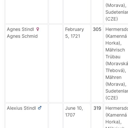
(Morava),
Sudetenla
(CZE)
Agnes
Stindl
February
305
Hermersd
Agnes
Schmid
5, 1721
(Kamenná
Horka),
Mährisch
Trübau
(Moravsk
Třebová),
Mähren
(Morava),
Sudetenla
(CZE)
Alexius
Stindl
June 10,
319
Hermersd
1707
(Kamenná
Horka),