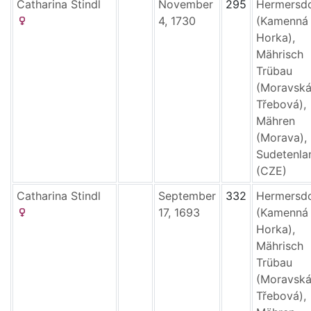
Catharina
Stindl
November
295
Hermersd
4, 1730
(Kamenná
Horka),
Mährisch
Trübau
(Moravsk
Třebová),
Mähren
(Morava),
Sudetenla
(CZE)
Catharina
Stindl
September
332
Hermersd
17, 1693
(Kamenná
Horka),
Mährisch
Trübau
(Moravsk
Třebová),