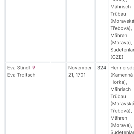
Mährisch
Trübau
(Moravsk
Třebová),
Mähren
(Morava),
Sudetenla
(CZE)
Eva
Stindl
November
324
Hermersd
Eva
Troltsch
21, 1701
(Kamenná
Horka),
Mährisch
Trübau
(Moravsk
Třebová),
Mähren
(Morava),
Sudetenla