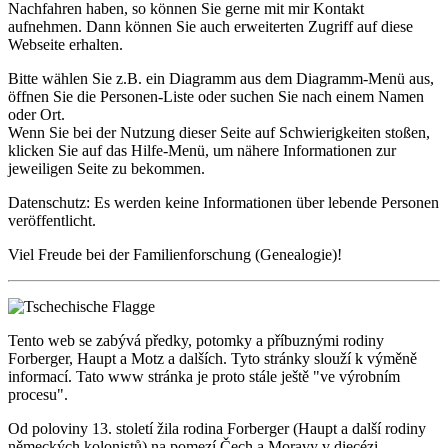
Nachfahren haben, so können Sie gerne mit mir Kontakt
aufnehmen. Dann können Sie auch erweiterten Zugriff auf diese
Webseite erhalten.
Bitte wählen Sie z.B. ein Diagramm aus dem Diagramm-Menü aus,
öffnen Sie die Personen-Liste oder suchen Sie nach einem Namen
oder Ort.
Wenn Sie bei der Nutzung dieser Seite auf Schwierigkeiten stoßen,
klicken Sie auf das Hilfe-Menü, um nähere Informationen zur
jeweiligen Seite zu bekommen.
Datenschutz: Es werden keine Informationen über lebende Personen
veröffentlicht.
Viel Freude bei der Familienforschung (Genealogie)!
Tento web se zabývá předky, potomky a příbuznými rodiny
Forberger, Haupt a Motz a dalších. Tyto stránky slouží k výměně
informací. Tato www stránka je proto stále ještě "ve výrobním
procesu".
Od poloviny 13. století žila rodina Forberger ‎‎(Haupt a další rodiny
německých kolonistů)‎‎ na pomezí Čech a Moravy v diecézi