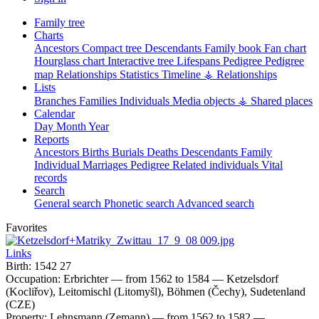
Family tree
Charts
Ancestors
Compact tree
Descendants
Family book
Fan chart
Hourglass chart
Interactive tree
Lifespans
Pedigree
Pedigree
map
Relationships
Statistics
Timeline
⚶ Relationships
Lists
Branches
Families
Individuals
Media objects
⚶ Shared places
Calendar
Day
Month
Year
Reports
Ancestors
Births
Burials
Deaths
Descendants
Family
Individual
Marriages
Pedigree
Related individuals
Vital
records
Search
General search
Phonetic search
Advanced search
Favorites
Links
Birth:
1542
27
Occupation:
Erbrichter
—
from 1562 to 1584
—
Ketzelsdorf
(Kocliřov), Leitomischl (Litomyšl), Böhmen (Čechy), Sudetenland
(CZE)
Property:
Lehnsmann (Zemann)
—
from 1562 to 1582
—