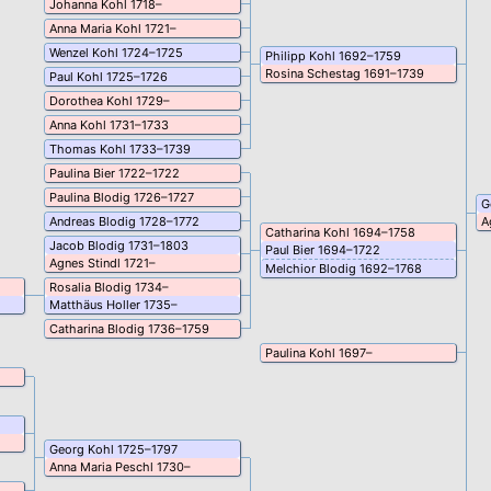
Johanna
Kohl
1718
–
Anna Maria
Kohl
1721
–
Wenzel
Kohl
1724
–
1725
Philipp
Kohl
1692
–
1759
Rosina
Schestag
1691
–
1739
Paul
Kohl
1725
–
1726
Dorothea
Kohl
1729
–
Anna
Kohl
1731
–
1733
Thomas
Kohl
1733
–
1739
Paulina
Bier
1722
–
1722
Paulina
Blodig
1726
–
1727
G
Andreas
Blodig
1728
–
1772
A
Catharina
Kohl
1694
–
1758
Jacob
Blodig
1731
–
1803
Paul
Bier
1694
–
1722
Agnes
Stindl
1721
–
Melchior
Blodig
1692
–
1768
Rosalia
Blodig
1734
–
Matthäus
Holler
1735
–
Catharina
Blodig
1736
–
1759
Paulina
Kohl
1697
–
Georg
Kohl
1725
–
1797
Anna Maria
Peschl
1730
–