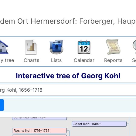
1
 dem Ort Hermersdorf: Forberger, Haupt
Johannes
Albrecht
1716
–
1718
y tree
Charts
Lists
Calendar
Reports
S
Anna Maria
Albrecht
1719
–
1763
05
Wenzel
Stelzl
1709
–
1772
Interactive tree of
Georg
Kohl
Gertrud
Albrecht
1722
–
1723
Rosalia
Kohl
1718
–
Veit
Kohl
1686
–
1754
Johannes
Embert
–
Catharina
Schestag
1692
–
1731
Theresia
Drescher
1699
–
1778
Catharina
Kohl
1721
–
1723
Johannes
Kohl
1724
–
Josef
Kohl
1689
–
Rosina
Kohl
1716
–
1731