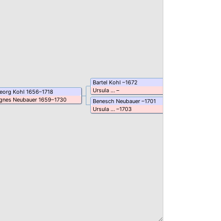
Bartel
Kohl
–
1672
Ursula
…
–
eorg
Kohl
1656
–
1718
gnes
Neubauer
1659
–
1730
Benesch
Neubauer
–
1701
Ursula
…
–
1703