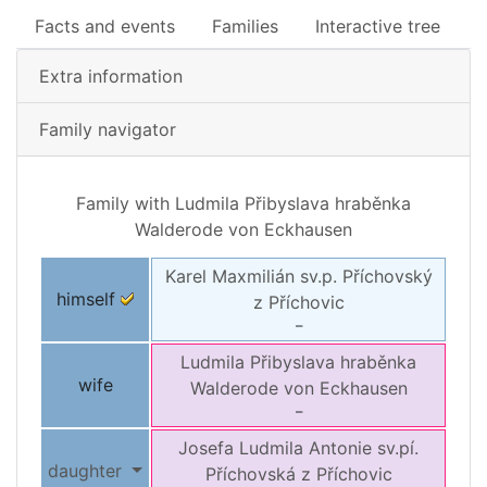
Facts and events
Families
Interactive tree
Extra information
Family navigator
Family with
Ludmila Přibyslava
hraběnka
Walderode von Eckhausen
Karel Maxmilián
sv.p. Příchovský
himself
z Příchovic
–
Ludmila Přibyslava
hraběnka
wife
Walderode von Eckhausen
–
Josefa Ludmila Antonie
sv.pí.
daughter
Příchovská z Příchovic